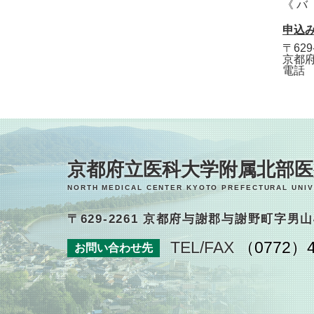
《 バ
申込
〒62
京都
電話 
京都府立医科大学附属北部
NORTH MEDICAL CENTER KYOTO PREFECTURAL UNIV
〒629-2261 京都府与謝郡与謝野町字男山
TEL/FAX
（0772）4
お問い合わせ先