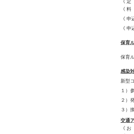
《 
《 
《 
申
《 
保育
保育
感染
新型
１）
２）
３）
交通
《 お