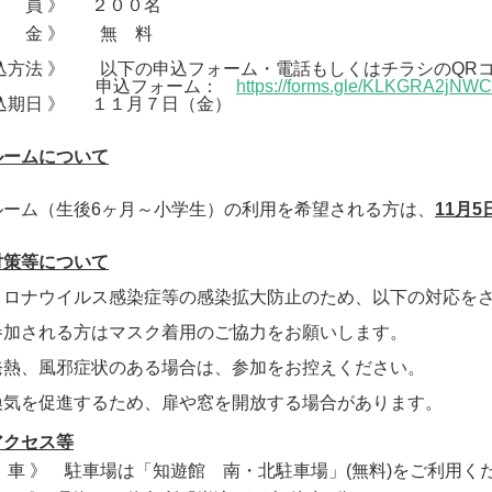
定 員 》 ２００名
料 金 》 無 料
申込方法 》 以下の申込フォーム・電話もしくはチラシのQR
込フォーム：
https://forms.gle/KLKGRA2jNW
申込期日 》 １１月７日（金）
ルームについて
ルーム（生後6ヶ月～小学生）の利用を希望される方は、
11月
対策等について
コロナウイルス感染症等の感染拡大防止のため、以下の対応を
参加される方はマスク着用のご協力をお願いします。
発熱、風邪症状のある場合は、参加をお控えください。
換気を促進するため、扉や窓を開放する場合があります。
アクセス等
 車 》 駐車場は「知遊館 南・北駐車場」(無料)をご利用く