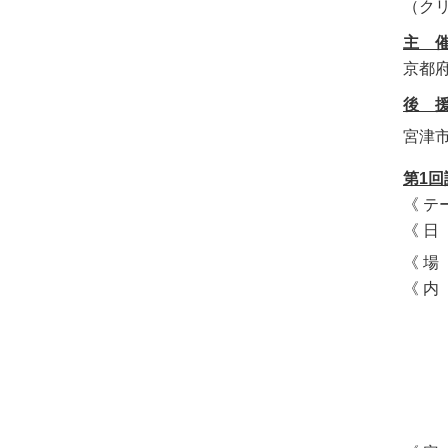
（ク
主 
京都
後 
宮津
第1
《 
《 日
《 
《 
２．