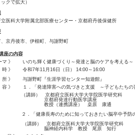
リックで拡大）
催
府立医科大学附属北部医療センター・京都府丹後保健所
援
市、京丹後市、伊根町、与謝野町
回講座の内容
テーマ 》 いのち輝く健康づくり～発達と脳のケアを考える～
 時 》 令和7年11月16日（日） 14:00～16:00
場 所 》 与謝野町『生涯学習センター知遊館』
内 容 》 １．「発達障害への気づきと支援 ～子どもたちの
（講師） 京都府立医科大学大学院医学研究科
京都府発達行動医学講座
教授（連携講座） 桒原 康通
「健康長寿のために知っておきたい脳卒中予防の
（講師） 京都府立医科大学大学院医学研究科
脳神経内科学 教授 尾原 知行