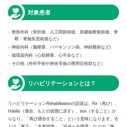
対象患者
整形外科（骨折後、人工関節術後、肩腱板断裂術後、脊
椎・脊髄疾患術後など）
神経内科（脳梗塞、パーキンソン病、神経難病など)
循環器内科（心筋梗塞、心不全など）
その他（外科手術や肺炎等後の廃用症候群など）
リハビリテーションとは？
リハビリテーションRehabilitationの語源は、Re（再び）、
Habilis（適合、もとの状態に戻す）、tion（すること）か
らなり、「再び適合すること」という意味になります。古
くは「更正」「名誉回復」「社会への帰還」などの「復