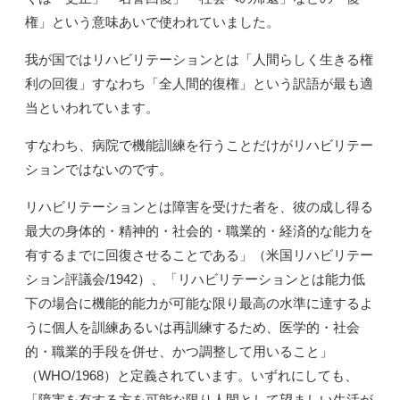
権」という意味あいで使われていました。
我が国ではリハビリテーションとは「人間らしく生きる権
利の回復」すなわち「全人間的復権」という訳語が最も適
当といわれています。
すなわち、病院で機能訓練を行うことだけがリハビリテー
ションではないのです。
リハビリテーションとは障害を受けた者を、彼の成し得る
最大の身体的・精神的・社会的・職業的・経済的な能力を
有するまでに回復させることである」（米国リハビリテー
ション評議会/1942）、「リハビリテーションとは能力低
下の場合に機能的能力が可能な限り最高の水準に達するよ
うに個人を訓練あるいは再訓練するため、医学的・社会
的・職業的手段を併せ、かつ調整して用いること」
（WHO/1968）と定義されています。いずれにしても、
「障害を有する方を可能な限り人間として望ましい生活が